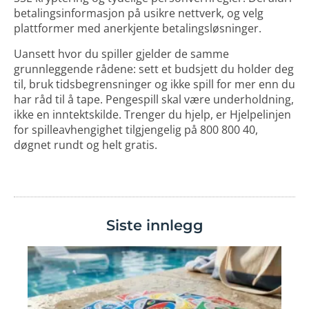
betalingsinformasjon på usikre nettverk, og velg
plattformer med anerkjente betalingsløsninger.
Uansett hvor du spiller gjelder de samme
grunnleggende rådene: sett et budsjett du holder deg
til, bruk tidsbegrensninger og ikke spill for mer enn du
har råd til å tape. Pengespill skal være underholdning,
ikke en inntektskilde. Trenger du hjelp, er Hjelpelinjen
for spilleavhengighet tilgjengelig på 800 800 40,
døgnet rundt og helt gratis.
Siste innlegg