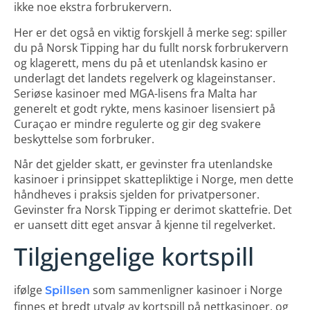
ikke noe ekstra forbrukervern.
Her er det også en viktig forskjell å merke seg: spiller
du på Norsk Tipping har du fullt norsk forbrukervern
og klagerett, mens du på et utenlandsk kasino er
underlagt det landets regelverk og klageinstanser.
Seriøse kasinoer med MGA-lisens fra Malta har
generelt et godt rykte, mens kasinoer lisensiert på
Curaçao er mindre regulerte og gir deg svakere
beskyttelse som forbruker.
Når det gjelder skatt, er gevinster fra utenlandske
kasinoer i prinsippet skattepliktige i Norge, men dette
håndheves i praksis sjelden for privatpersoner.
Gevinster fra Norsk Tipping er derimot skattefrie. Det
er uansett ditt eget ansvar å kjenne til regelverket.
Tilgjengelige kortspill
ifølge
som sammenligner kasinoer i Norge
Spillsen
finnes et bredt utvalg av kortspill på nettkasinoer, og