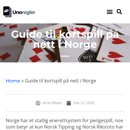
Uno Regler
Uno Online
Uno Reverse Card
UNO No Mercy
Guide til kortspill på
nett i Norge
»
Guide til kortspill på nett i Norge
Home
Arne Nilsen
mai 12, 2026
Norge har et statlig enerettsystem for pengespill, noe
som betyr at kun Norsk Tipping og Norsk Rikstoto har